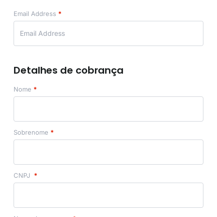
Email Address
*
Detalhes de cobrança
Nome
*
Sobrenome
*
CNPJ
*