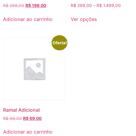
O
O
Price
R$
299,00
R$
199,00
R$
299,00
–
R$
1.499,00
preço
preço
range:
Este
original
atual
R$ 299
Adicionar ao carrinho
Ver opções
produto
era:
é:
through
tem
R$ 299,00.
R$ 199,00.
R$ 1.49
várias
variantes.
Oferta!
As
opções
podem
ser
escolhidas
na
página
do
produto
Ramal Adicional
O
O
R$
99,00
R$
69,00
preço
preço
original
atual
Adicionar ao carrinho