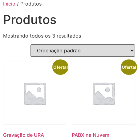
Ir
Início
/ Produtos
para
Produtos
o
conteúdo
Mostrando todos os 3 resultados
Oferta!
Oferta!
Gravação de URA
PABX na Nuvem