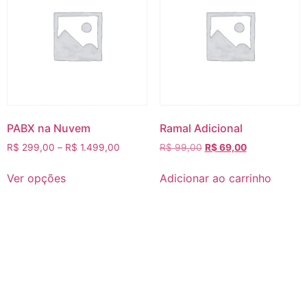
PABX na Nuvem
Ramal Adicional
Price
O
O
R$
299,00
–
R$
1.499,00
R$
99,00
R$
69,00
range:
preço
preço
Este
R$ 299,00
original
atual
Ver opções
Adicionar ao carrinho
produto
through
era:
é:
tem
R$ 1.499,00
R$ 99,00.
R$ 69,00.
várias
variantes.
As
opções
podem
ser